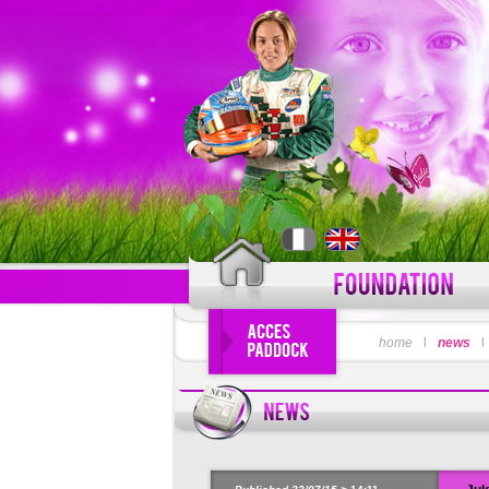
LOGIN
home
l
news
Forgot your use