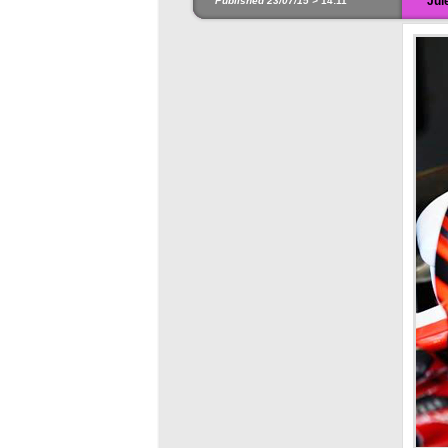
Jul
Published 23/07/15 >
14:11