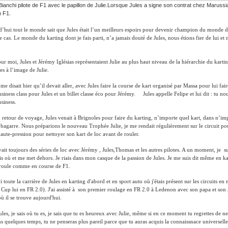
ianchi pilote de F1 avec le papillon de Julie.Lorsque Jules a signe son contrat chez Marussi
n F1.
’hui tout le monde sait que Jules était l’un meilleurs espoirs pour devenir champion du monde de
 le cas. Le monde du karting dont je fais parti, n’a jamais douté de Jules, nous étions fier de lui e
ur moi, Jules et Jérémy Iglésias représentaient Julie au plus haut niveau de la hiérarchie du karti
es à l’image de Julie.
me disait hier qu’il devait aller, avec Jules faire la course de kart organisé par Massa pour lui f
business class pour Jules et un billet classe éco pour Jérémy.
Jules appelle Felipe et lui dit : tu 
siness.
 retour de voyage, Jules venait à Brignoles pour faire du karting, n’importe quel kart, dans n’imp
 bagarre. Nous préparions le nouveau Trophée Julie, je me rendait régulièrement sur le circuit pou
aute-pression pour nettoyer son kart de loc avant de rouler.
avait toujours des séries de loc avec Jérémy , Jules,Thomas et les autres pilotes. A un moment, je sui
ais où et me met dehors. Je riais dans mon casque de la passion de Jules. Je me suis dit même en ka
 roule comme en course de F1.
ivi toute la carrière de Jules en karting d'abord et en sport auto où j'étais présent sur les circuits
 Cup lui en FR 2.0). J'ai assisté à son premier roulage en FR 2.0 à Ledenon avec son papa et son g
où il se trouve aujourd'hui.
les, je sais où tu es, je sais que tu es heureux avec Julie, même si en ce moment tu regrettes de
s quelques temps, tu ne penseras plus pareil parce que tu auras acquis la connaissnace universelle