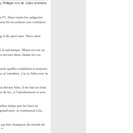
a, Philippe m'a dit :Jules emmène
 F1. Dans toutes les catégories
t nous lui accordions une confiance
ng et du sport auto. Deux amis
aire la mécanique. Massa envoie un
nous envoies deux classes éco ou
orte quelles conditions et toujours
r m’entraîner, j’ai vu Jules avec la
s devant Jules, il me fait un frein
rt de loc, à l’entraînement et avec
 en même temps que lui (moi en
rand-père. je continuerai à lui
 ne pas être champion du monde de
.""