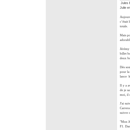
Jules B
Julie e
Aujourd
c’était
totale.
Mais po
adorabl
Jérémy 
billet 
deux bu
Dès son
pour la
lance h
Il y a 
de je s
moi, il
J'ai su
Carrera
suivre 
"Mon Ju
F1. Dan