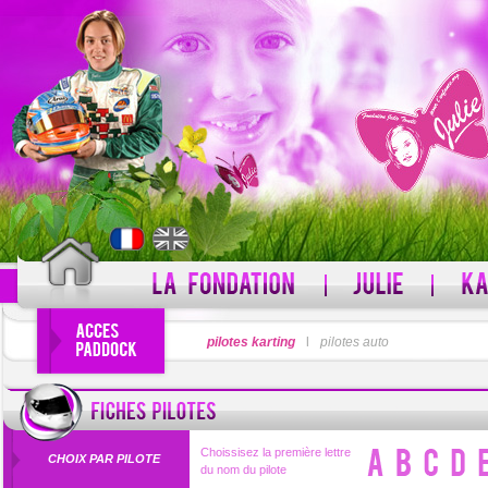
PSEUDO
pilotes karting
l
pilotes auto
MOT DE PASSE
Pseudo oublié ?
Choissisez la première lettre
CHOIX PAR PILOTE
du nom du pilote