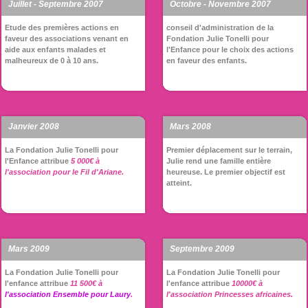
Juillet - Septembre 2007
Octobre - Novembre 2007
Etude des premières actions en
conseil d'administration de la
faveur des associations venant en
Fondation Julie Tonelli pour
aide aux enfants malades et
l'Enfance pour le choix des actions
malheureux de 0 à 10 ans.
en faveur des enfants.
Janvier 2008
Mars 2008
La Fondation Julie Tonelli pour
Premier déplacement sur le terrain,
l'Enfance attribue
5 000€ à
Julie rend une famille entière
l'association pour le Fil d'Ariane.
heureuse. Le premier objectif est
atteint.
Mars 2009
Septembre 2009
La Fondation Julie Tonelli pour
La Fondation Julie Tonelli pour
l'enfance attribue
11 500€ à
l'enfance attribue
10000€ à
l'association Ensemble pour Laury
.
l'association Princesses africaines.