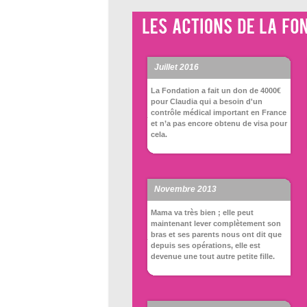
Juillet 2016
La Fondation a fait un don de 4000€
pour Claudia qui a besoin d'un
contrôle médical important en France
et n’a pas encore obtenu de visa pour
cela.
Novembre 2013
Mama va très bien ; elle peut
maintenant lever complètement son
bras et ses parents nous ont dit que
depuis ses opérations, elle est
devenue une tout autre petite fille.