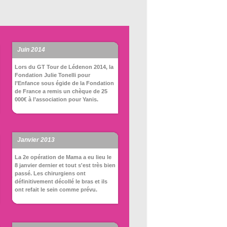
Juin 2014
Lors du GT Tour de Lédenon 2014, la
Fondation Julie Tonelli pour
l’Enfance sous égide de la Fondation
de France a remis un chèque de 25
000€ à l’association pour Yanis.
Janvier 2013
La 2e opération de Mama a eu lieu le
8 janvier dernier et tout s'est très bien
passé. Les chirurgiens ont
définitivement décollé le bras et ils
ont refait le sein comme prévu.