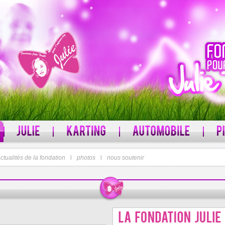
ctualités de la fondation
MOT DE PASSE
l
photos
l
nous soutenir
 ?
Mot de passe oublié ?