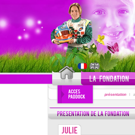
PSEUDO
présentation
l
a
Pseudo oublié