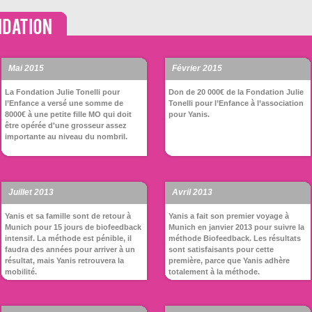
Mai 2015
Février 2015
La Fondation Julie Tonelli pour
Don de 20 000€ de la Fondation Julie
l’Enfance a versé une somme de
Tonelli pour l’Enfance à l’association
8000€ à une petite fille MO qui doit
pour Yanis.
être opérée d'une grosseur assez
importante au niveau du nombril.
Juillet 2013
Avril 2013
Yanis et sa famille sont de retour à
Yanis a fait son premier voyage à
Munich pour 15 jours de biofeedback
Munich en janvier 2013 pour suivre la
intensif. La méthode est pénible, il
méthode Biofeedback. Les résultats
faudra des années pour arriver à un
sont satisfaisants pour cette
résultat, mais Yanis retrouvera la
première, parce que Yanis adhère
mobilité.
totalement à la méthode.