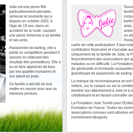
Julie est une jeune fille
Souci
particulièrement adorable,
famil
sérieuse et souriante qui a
conju
disparu en octobre 2002, à
kartin
l'âge de 19 ans, dans un
amis,
accident de la route, causant
avaie
une peine immense à sa famille
en ar
et ses amis.
Fonda
cadre de cette participation. Il faut no
Passionnée de karting, elle a
contribution financière et n'accepte a
piloté en compétition pendant 5
uniquement de la famille de Julie, la 
saisons en obtenant des
financièrement des associations qui a
résultats très prometteurs. Elle a
malades ou en difficulté. La Fondation
su se faire apprécier de tous
de générosité et d'entraide auxquelle
par ses qualités humaines et
grandissant de passionnés de karting 
son talent en piste.
La marque de reconnaissance en est le 
Sa famille a décidé de tout
voiture, sur le casque ou sur la combin
mettre en oeuvre pour que sa
montrer son attachement à Julie et à l
mémoire perdure.
crédibilisant et en faisant connaître se
La Fondation Julie Tonelli pour l'Enfa
Fondation de France. Toutes les somm
associations connues sont utilisées en 
nommément désignés.