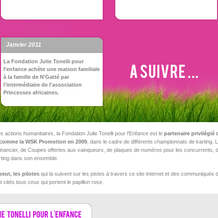
Janvier 2011
La Fondation Julie Tonelli pour
l'enfance achète une maison familiale
à la famille de N'Gatté par
l'intermédiaire de l'association
Princesses africaines.
s actions humanitaires, la Fondation Julie Tonelli pour l'Enfance est le
partenaire privilégi
 comme la WSK Promotion en 2009
, dans le cadre de différents championnats de karting. 
inancier, de Coupes offertes aux vainqueurs, de plaques de numéros pour les concurrents, de 
arting dans son ensemble.
eut, les pilotes
qui la suivent sur les pistes à travers ce site internet et des communiqués d
 cités tous ceux qui portent le papillon rose.