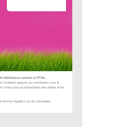
é de fédérations comme la FFSA,
La Fondation apporte sa contribution sous la
t-shirts pour la présentation des pilotes et les
e presse réguliers sur les principales