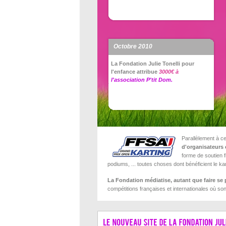
Octobre 2010
La Fondation Julie Tonelli pour
l'enfance attribue
3000€ à
l'association P'tit Dom.
Parallèlement à ce
d'organisateurs
forme de soutien f
podiums, ... toutes choses dont bénéficient le k
La Fondation médiatise, autant que faire se p
compétitions françaises et internationales où sont