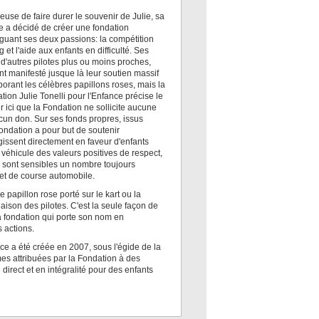
euse de faire durer le souvenir de Julie, sa
le a décidé de créer une fondation
guant ses deux passions: la compétition
g et l'aide aux enfants en difficulté. Ses
 d'autres pilotes plus ou moins proches,
nt manifesté jusque là leur soutien massif
borant les célèbres papillons roses, mais la
tion Julie Tonelli pour l'Enfance précise le
ter ici que la Fondation ne sollicite aucune
ucun don. Sur ses fonds propres, issus
Fondation a pour but de soutenir
gissent directement en faveur d'enfants
 véhicule des valeurs positives de respect,
s sont sensibles un nombre toujours
et de course automobile.
papillon rose porté sur le kart ou la
aison des pilotes. C'est la seule façon de
a fondation qui porte son nom en
s actions.
nce a été créée en 2007, sous l'égide de la
es attribuées par la Fondation à des
direct et en intégralité pour des enfants