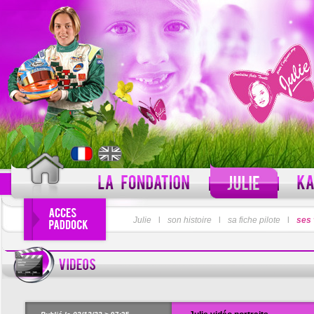
PSEUDO
Julie
l
son histoire
l
sa fiche pilote
MOT DE PASSE
l
ses 
Pseudo oublié ?